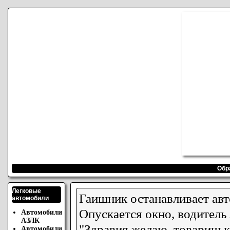
Обр
Легковые
Гаишник останавливает ав
автомобили
Опускается окно, водитель
Автомобили
АЗЛК
"Здравия желаю, товарищ к
Автомобили